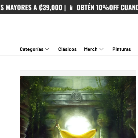
ES A ₡39,000 | 📱 OBTÉN 10%OFF CUANDO PAGAS
IR AL CONTENIDO
Categorías
Clásicos
Merch
Pinturas
IR DIRECTAMENTE A LA INFORMACIÓN DEL PRODUCTO