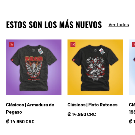
ESTOS SON LOS MÁS NUEVOS
Ver todos
Clásicos | Armadura de
Clásicos | Moto Ratones
Cl
Pegaso
19
Precio normal
₡ 14.950 CRC
Precio normal
Pr
₡ 14.950 CRC
₡ 