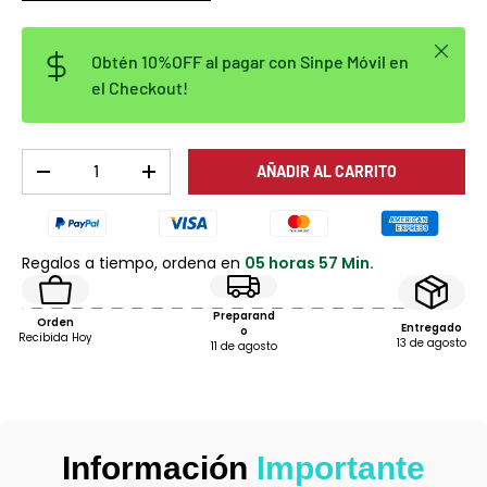
Cerrar
Obtén 10%OFF al pagar con Sinpe Móvil en
el Checkout!
Cant.
AÑADIR AL CARRITO
DISMINUIR CANTIDAD
AUMENTAR LA CANTIDAD
Regalos a tiempo, ordena en
05 horas 57 Min.
Preparand
Orden
Entregado
o
Recibida Hoy
13 de agosto
11 de agosto
Información
Importante