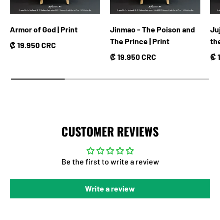
Armor of God | Print
Jinmao - The Poison and
Ju
The Prince | Print
th
Precio normal
₡ 19.950 CRC
Precio normal
Pr
₡ 19.950 CRC
₡ 
CUSTOMER REVIEWS
Be the first to write a review
Write a review