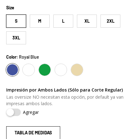
Size
S
M
L
XL
2XL
3XL
Color:
Royal Blue
ROYAL BLUE
WHITE
HEATHER GREEN
OS WHITE
OS BEIGE
Impresión por Ambos Lados (Sólo para Corte Regular)
Las oversize NO necesitan esta opción, por default ya van
impresas ambos lados.
Agregar
TABLA DE MEDIDAS