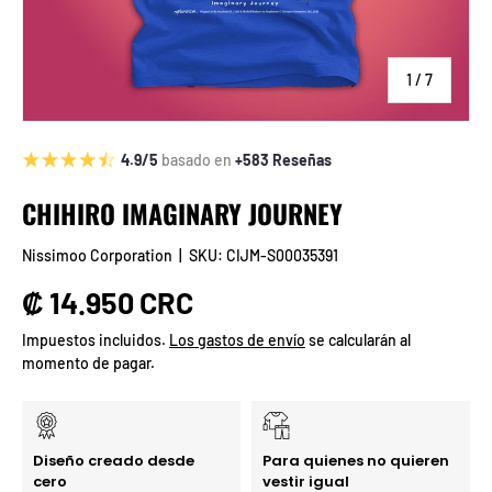
de
1
/
7
4.9/5
basado en
+583 Reseñas
CHIHIRO IMAGINARY JOURNEY
Nissimoo Corporation
|
SKU:
CIJM-S00035391
Precio normal
₡ 14.950 CRC
Impuestos incluidos.
Los gastos de envío
se calcularán al
momento de pagar.
Diseño creado desde
Para quienes no quieren
cero
vestir igual