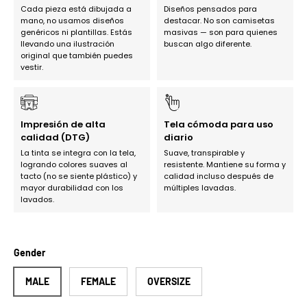
Cada pieza está dibujada a
Diseños pensados para
mano, no usamos diseños
destacar. No son camisetas
genéricos ni plantillas. Estás
masivas — son para quienes
llevando una ilustración
buscan algo diferente.
original que también puedes
vestir.
Impresión de alta
Tela cómoda para uso
calidad (DTG)
diario
La tinta se integra con la tela,
Suave, transpirable y
logrando colores suaves al
resistente. Mantiene su forma y
tacto (no se siente plástico) y
calidad incluso después de
mayor durabilidad con los
múltiples lavadas.
lavados.
Gender
MALE
FEMALE
OVERSIZE