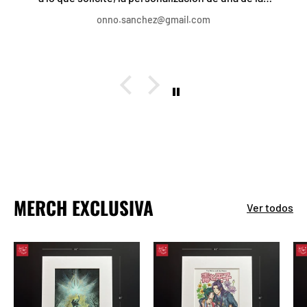
camisetas a mi gusto fue lo mejor, el trato, servicio
onno.sanchez@gmail.com
y rapidez, increíble, recomendado al 1000%
MERCH EXCLUSIVA
Ver todos