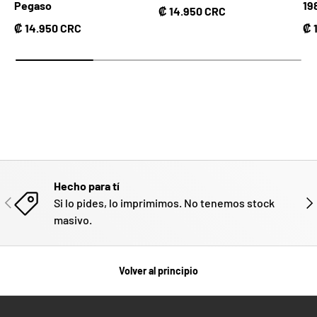
Pegaso
19
Precio normal
₡ 14.950 CRC
Precio normal
Pr
₡ 14.950 CRC
₡ 
Hecho para tí
ANTERIOR
SIG
Si lo pides, lo imprimimos. No tenemos stock
masivo.
Volver al principio