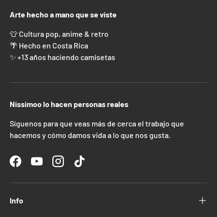
Arte hecho a mano que se viste
👕 Cultura pop, anime & retro
🌴 Hecho en Costa Rica
✨ +13 años haciendo camisetas
Nissimoo lo hacen personas reales
Síguenos para que veas más de cerca el trabajo que
hacemos y cómo damos vida a lo que nos gusta.
Facebook
YouTube
Instagram
TikTok
Info