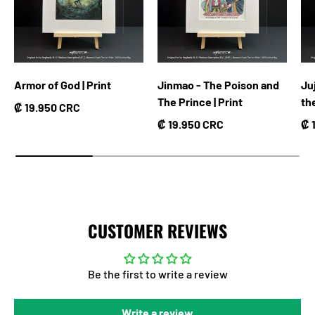
Armor of God | Print
Jinmao - The Poison and
Ju
The Prince | Print
th
Precio normal
₡ 19.950 CRC
Precio normal
Pr
₡ 19.950 CRC
₡ 
CUSTOMER REVIEWS
Be the first to write a review
Write a review