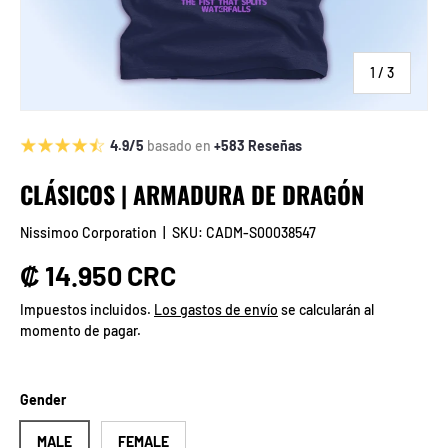
de
1
/
3
4.9/5
basado en
+583 Reseñas
CLÁSICOS | ARMADURA DE DRAGÓN
Nissimoo Corporation
|
SKU:
CADM-S00038547
Precio normal
₡ 14.950 CRC
Impuestos incluidos.
Los gastos de envío
se calcularán al
momento de pagar.
Gender
MALE
FEMALE