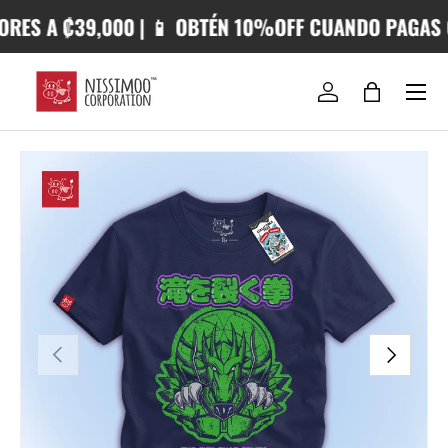
RES A ₡39,000 | 📱 OBTÉN 10%OFF CUANDO PAGAS C
IR AL CONTENIDO
Iniciar sesión
Bolsa
IR DIRECTAMENTE A LA INFORMACIÓN DEL PRODUCTO
ANTERIOR
SIGUIENTE