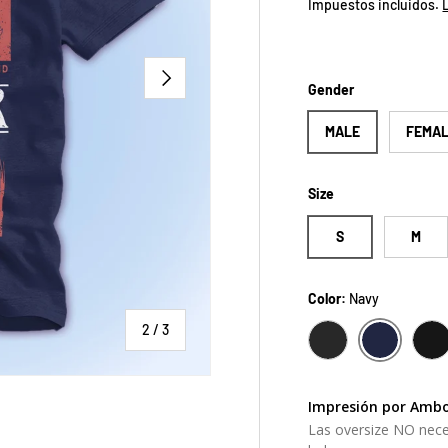
Impuestos incluidos.
SIGUIENTE
Gender
MALE
FEMA
Size
S
M
Color:
Navy
de
2
/
3
NAVY
CHARCOAL GREY
SO
Impresión por Ambo
Las oversize NO nece