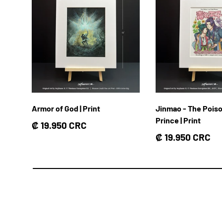
Armor of God | Print
Jinmao - The Pois
Prince | Print
Precio normal
₡ 19.950 CRC
Precio normal
₡ 19.950 CRC