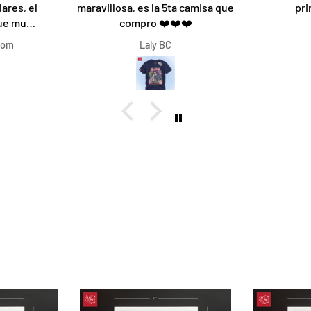
ares, el
maravillosa, es la 5ta camisa que
pri
fue muy
compro ❤️❤️❤️
o que
com
Laly BC
ón de una
o fue lo
 rapidez,
l 1000%