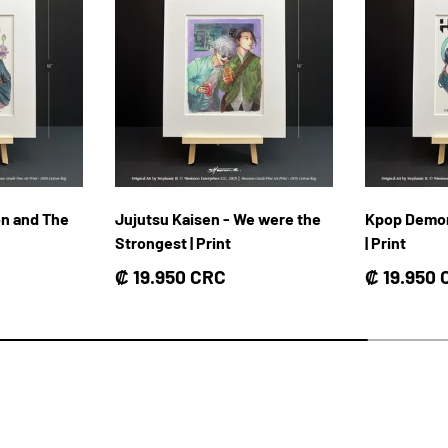
on and The
Jujutsu Kaisen - We were the
Kpop Demon
Strongest | Print
| Print
Precio normal
Precio no
₡ 19.950 CRC
₡ 19.950