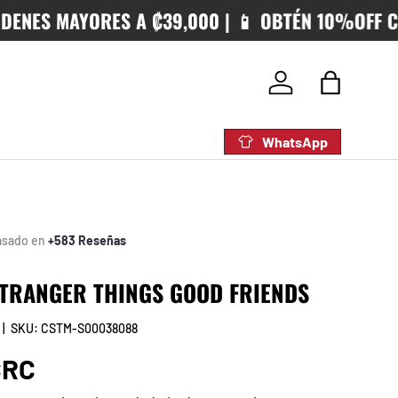
ES MAYORES A ₡39,000 | 📱 OBTÉN 10%OFF CUAN
Iniciar sesión
Bolsa
WhatsApp
asado en
+583 Reseñas
STRANGER THINGS GOOD FRIENDS
|
SKU:
CSTM-S00038088
rmal
CRC