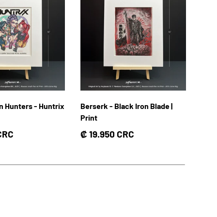
 Hunters - Huntrix
Berserk - Black Iron Blade |
Tarj
Print
Pre
Des
rmal
Precio normal
 CRC
₡ 19.950 CRC