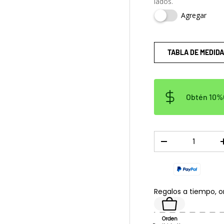
lados.
a
ista de galería
Agregar
TABLA DE MEDIDA
Obtén 10%O
Cant.
DISMINUIR CANTID
Regalos a tiempo, 
Orden