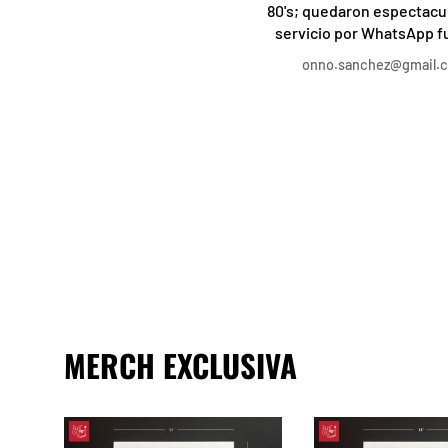
impresionante, la atención al
80's; quedaron espectacul
ente es rápida, atenta y amable.
servicio por WhatsApp 
Desde los diseños
profesional, acorde a l
Ale
onno.sanchez@gmail.
predeterminados a los
solicite, la personalizaci
rsonalizados, realmente no hay
de las camisetas a mi gust
ueja alguna. Recomendado al
mejor, el trato, servicio y
100%.
increíble, recomendado a
MERCH EXCLUSIVA