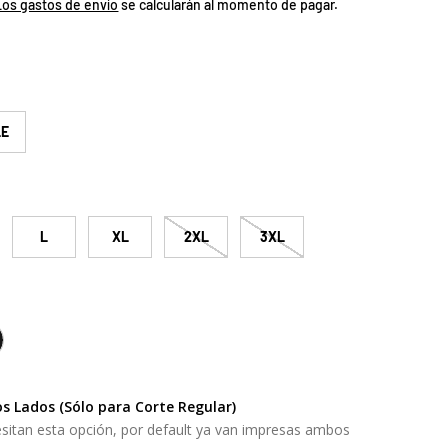
Los gastos de envío
se calcularán al momento de pagar.
LE
L
XL
2XL
3XL
LID BLACK
s Lados (Sólo para Corte Regular)
sitan esta opción, por default ya van impresas ambos