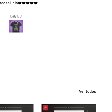
ncesa Leia❤️❤️❤️❤️❤️
materiales de excelente calida
el diseño hermoso. Una excel
atencion
Laly BC
Rocio
Ver todos