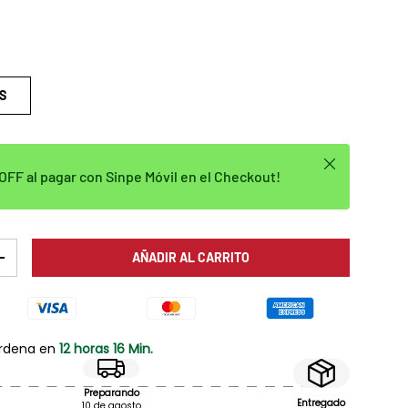
S
Cerrar
FF al pagar con Sinpe Móvil en el Checkout!
AÑADIR AL CARRITO
AD
AUMENTAR LA CANTIDAD
ordena en
12 horas 16 Min.
Preparando
Entregado
10 de agosto