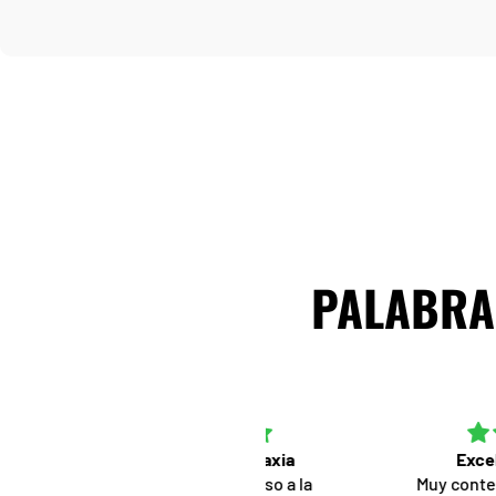
PALABRAS
Princesa de la Galaxia
Excelente servici
Un homenaje hermoso a la
Muy contenta por la ca