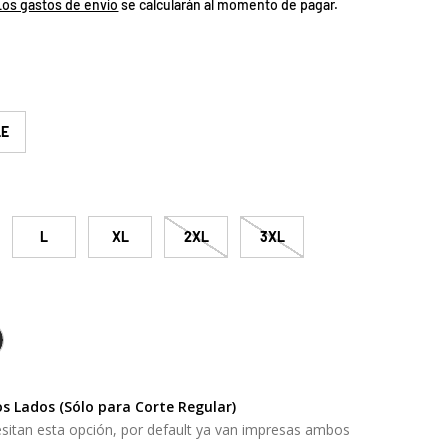
Los gastos de envío
se calcularán al momento de pagar.
LE
L
XL
2XL
3XL
HARCOAL GREY
s Lados (Sólo para Corte Regular)
sitan esta opción, por default ya van impresas ambos