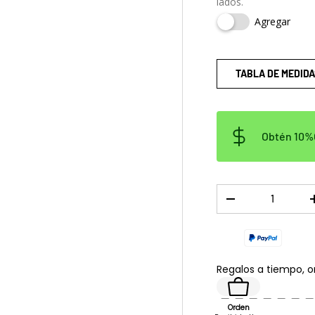
lados.
a
ista de galería
Agregar
TABLA DE MEDIDA
Obtén 10%O
Cant.
DISMINUIR CANTID
Regalos a tiempo, 
Orden