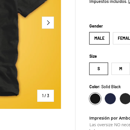
Impuestos incluidos.
SIGUIENTE
Gender
MALE
FEMA
Size
S
M
Color:
Solid Black
de
1
/
3
SOLID BLACK
NAVY
C
Impresión por Ambo
Las oversize NO nece