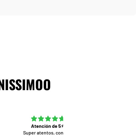
 NISSIMOO
Atención de 5⭐️
Compré una chema y un abri
per atentos, con una
(de Dandadan y Evangelion