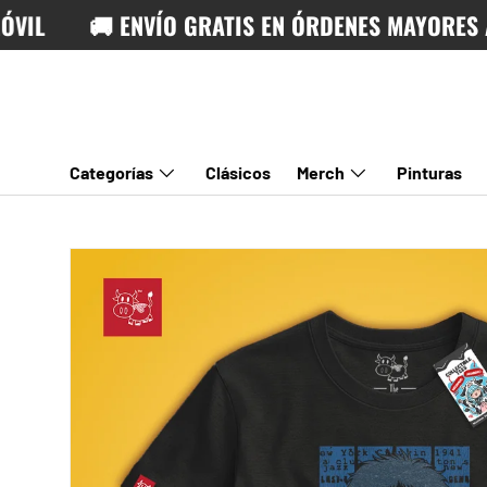
🚚 ENVÍO GRATIS EN ÓRDENES MAYORES A ₡3
IR AL CONTENIDO
Categorías
Clásicos
Merch
Pinturas
IR DIRECTAMENTE A LA INFORMACIÓN DEL PRODUCTO