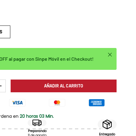
S
Cerrar
FF al pagar con Sinpe Móvil en el Checkout!
AÑADIR AL CARRITO
AD
AUMENTAR LA CANTIDAD
ordena en
20 horas 03 Min.
Preparando
Entregado
11 de agosto