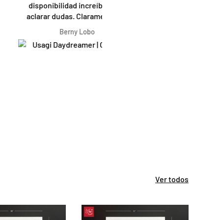
onibilidad increíble para
respectivamente) como regal
ar dudas. Claramente los
están lindísimos. También sú
ños son espectaculares
recomendado el paquete d
Berny Lobo
Mar Herrera
mendados para darte un
regalo que es GENIAL y mu
o o para dar un detalle a
original. Feliz de apoyar
en más. Recomendados!!!
emprendimientos ticos, más 
cuando son tan bonitos los
productos.
Ver todos