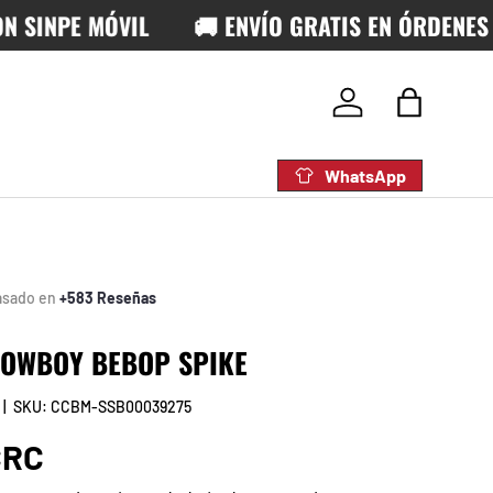
NPE MÓVIL
🚚 ENVÍO GRATIS EN ÓRDENES MAY
Iniciar sesión
Bolsa
WhatsApp
asado en
+583 Reseñas
COWBOY BEBOP SPIKE
|
SKU:
CCBM-SSB00039275
rmal
CRC