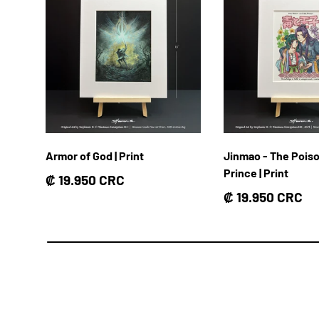
Armor of God | Print
Jinmao - The Pois
Prince | Print
Precio normal
₡ 19.950 CRC
Precio normal
₡ 19.950 CRC