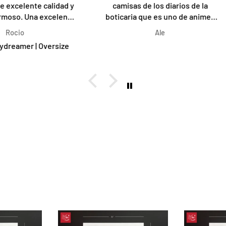
alidad y
camisas de los diarios de la
disp
xcelente
boticaria que es uno de animes
aclar
favoritos y todo era muy
dise
Ale
genérico, pero acá encontré este
reco
diseño costarricense y lindisimo ,
gust
así que no lo pensé dos veces en
algui
pedirla 🤩🤩 💜💚💯 Me gustó
mucho!
Color Navy ( en la foto parece
negra, pero no)☺️