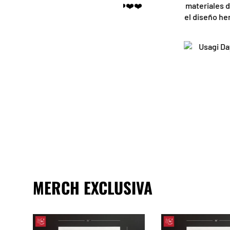
princesa Leia❤️❤️❤️❤️❤️
materiales de excelente c
el diseño hermoso. Una e
atencion
Laly BC
Rocio
MERCH EXCLUSIVA