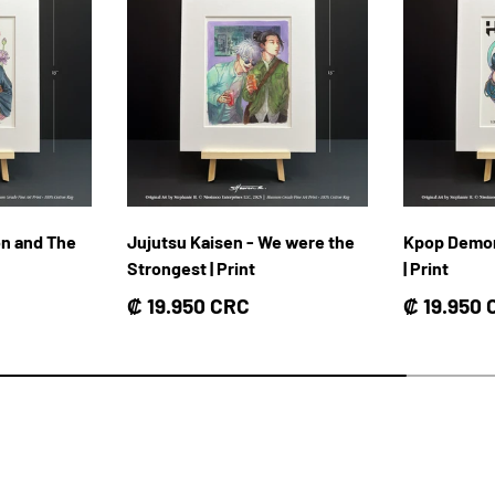
on and The
Jujutsu Kaisen - We were the
Kpop Demon
Strongest | Print
| Print
Precio normal
Precio no
₡ 19.950 CRC
₡ 19.950