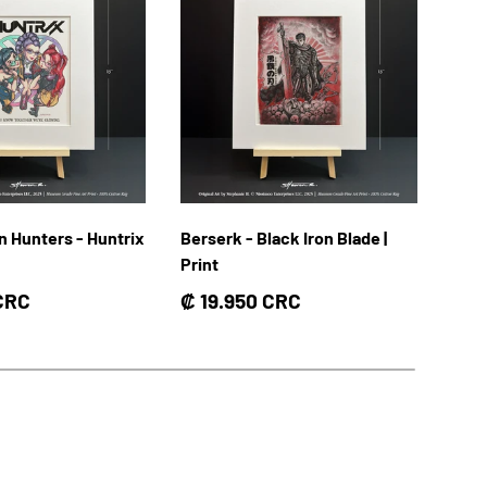
 Hunters - Huntrix
Berserk - Black Iron Blade |
Tarj
Print
Pre
Des
rmal
Precio normal
 CRC
₡ 19.950 CRC