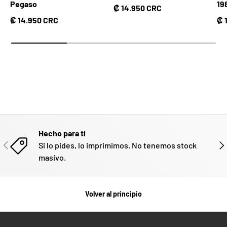
Pegaso
19
Precio normal
₡ 14.950 CRC
Precio normal
Pr
₡ 14.950 CRC
₡ 
Hecho para tí
ANTERIOR
SIG
Si lo pides, lo imprimimos. No tenemos stock
masivo.
Volver al principio