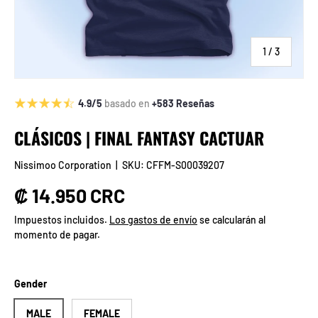
de
1
/
3
4.9/5
basado en
+583 Reseñas
CLÁSICOS | FINAL FANTASY CACTUAR
Nissimoo Corporation
|
SKU:
CFFM-S00039207
Precio normal
₡ 14.950 CRC
Impuestos incluidos.
Los gastos de envío
se calcularán al
momento de pagar.
Gender
MALE
FEMALE