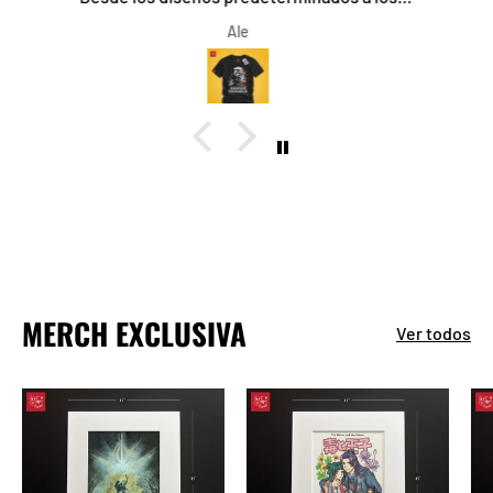
camisetas a mi gusto fue lo mejor, el trato, servicio
onno.sanchez@gmail.com
y rapidez, increíble, recomendado al 1000%
MERCH EXCLUSIVA
Ver todos