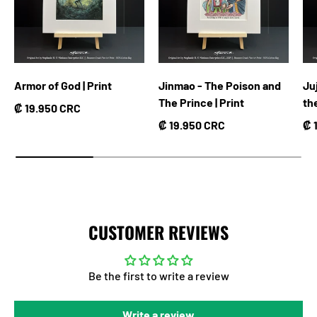
Armor of God | Print
Jinmao - The Poison and
Ju
The Prince | Print
th
Precio normal
₡ 19.950 CRC
Precio normal
Pr
₡ 19.950 CRC
₡ 
CUSTOMER REVIEWS
Be the first to write a review
Write a review