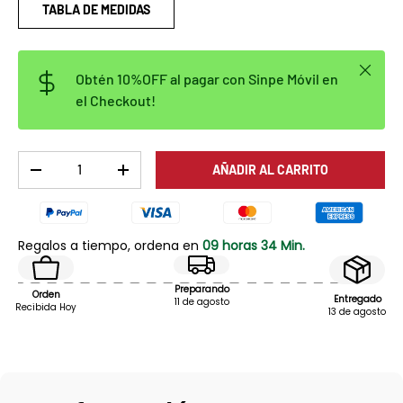
TABLA DE MEDIDAS
Cerrar
Obtén 10%OFF al pagar con Sinpe Móvil en
el Checkout!
Cant.
AÑADIR AL CARRITO
DISMINUIR CANTIDAD
AUMENTAR LA CANTIDAD
Regalos a tiempo, ordena en
09 horas 34 Min.
Preparando
Orden
Entregado
11 de agosto
Recibida Hoy
13 de agosto