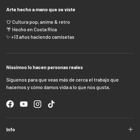
Arte hecho a mano que se viste
👕 Cultura pop, anime & retro
🌴 Hecho en Costa Rica
✨ +13 años haciendo camisetas
Nissimoo lo hacen personas reales
Síguenos para que veas más de cerca el trabajo que
hacemos y cómo damos vida a lo que nos gusta.
Facebook
YouTube
Instagram
TikTok
Info