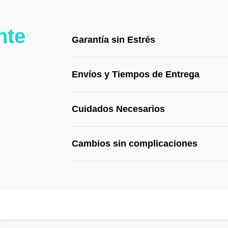
realmente
de la
no hay queja
camiset
alguna.
mi gusto
nte
Garantía sin Estrés
Recomenda
lo mejor
do al 100%.
trato
servici
Envíos y Tiempos de Entrega
rapide
increíb
recome
o al 10
Cuidados Necesarios
Cambios sin complicaciones