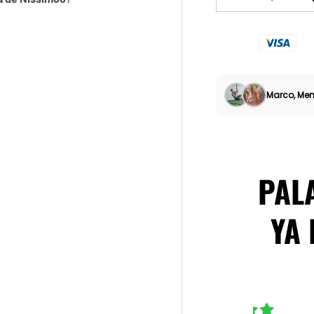
DISMINUIR CANTID
Marco, Me
PAL
YA 