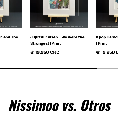
on and The
Jujutsu Kaisen - We were the
Kpop Demon
Strongest | Print
| Print
Precio normal
Precio no
₡ 19.950 CRC
₡ 19.950
Nissimoo vs. Otros