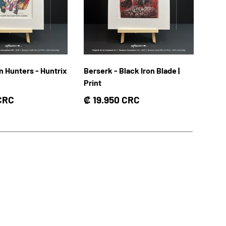
 Hunters - Huntrix
Berserk - Black Iron Blade |
Tarj
Print
Pre
Des
rmal
Precio normal
 CRC
₡ 19.950 CRC