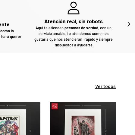
Atención real, sin robots
SIGU
ente
Aquí te atienden
personas de verdad
, con un
 como la
Com
servicio amable, te atendemos como nos
e hará querer
sin
gustaría que nos atendieran: rápido y siempre
dispuestos a ayudarte
Ver todos