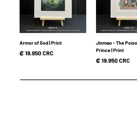
Armor of God | Print
Jinmao - The Pois
Prince | Print
Precio normal
₡ 19.950 CRC
Precio normal
₡ 19.950 CRC