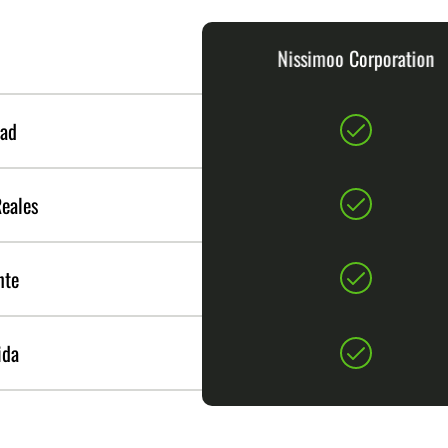
Nissimoo Corporation
dad
Reales
nte
ida