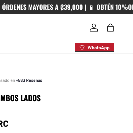
DENES MAYORES A ₡39,000 | 📱 OBTÉN 10%OFF C
Iniciar sesión
Bolsa
WhatsApp
asado en
+583 Reseñas
AMBOS LADOS
rmal
RC