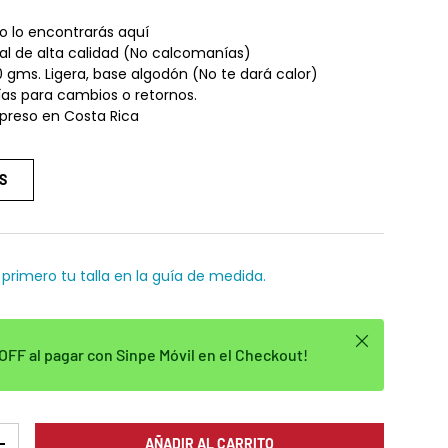
lo lo encontrarás aquí
tal de alta calidad (No calcomanías)
0 gms. Ligera, base algodón (No te dará calor)
días para cambios o retornos.
preso en Costa Rica
S
 primero tu talla en la guía de medida.
Cerrar
FF al pagar con Sinpe Móvil en el Checkout!
AÑADIR AL CARRITO