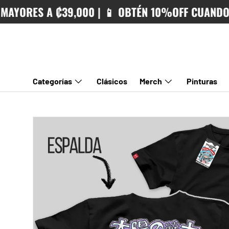
ORES A ₡39,000 | 📱 OBTÉN 10%OFF CUANDO PAG
IR AL CONTENIDO
Categorías
Clásicos
Merch
Pinturas
IR DIRECTAMENTE A LA INFORMACIÓN DEL PRODUCTO