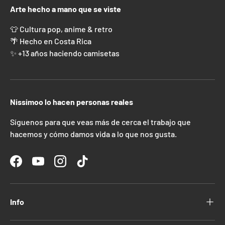
Arte hecho a mano que se viste
👕 Cultura pop, anime & retro
🌴 Hecho en Costa Rica
✨ +13 años haciendo camisetas
Nissimoo lo hacen personas reales
Síguenos para que veas más de cerca el trabajo que
hacemos y cómo damos vida a lo que nos gusta.
Facebook
YouTube
Instagram
TikTok
Info