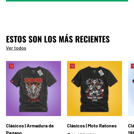
ESTOS SON LOS MÁS RECIENTES
Ver todos
Clásicos | Armadura de
Clásicos | Moto Ratones
Cl
Pegaso
19