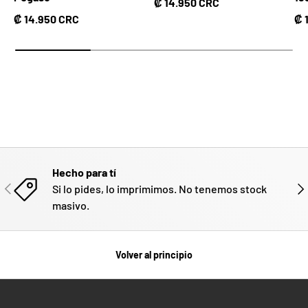
Precio normal
₡ 14.950 CRC
Precio normal
Pr
₡ 14.950 CRC
₡ 
Hecho para tí
ANTERIOR
SIG
Si lo pides, lo imprimimos. No tenemos stock
masivo.
Volver al principio