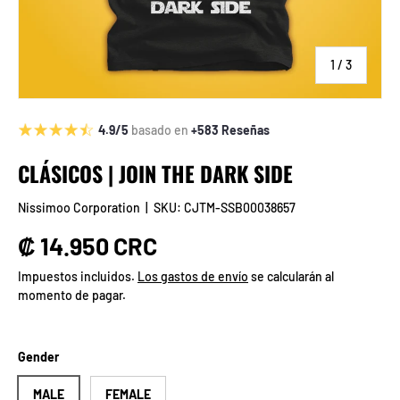
de
1
/
3
4.9/5
basado en
+583 Reseñas
CLÁSICOS | JOIN THE DARK SIDE
Nissimoo Corporation
|
SKU:
CJTM-SSB00038657
Precio normal
₡ 14.950 CRC
Impuestos incluidos.
Los gastos de envío
se calcularán al
momento de pagar.
Gender
MALE
FEMALE