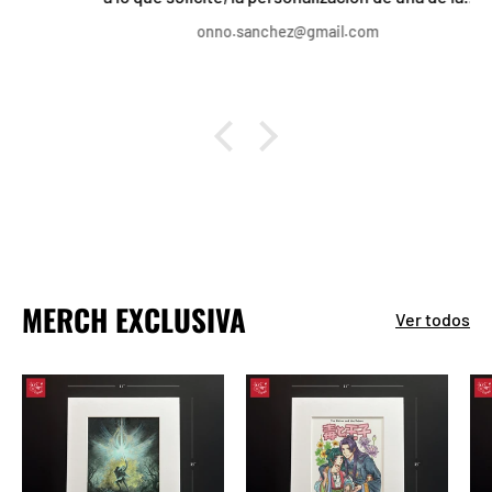
camisetas a mi gusto fue lo mejor, el trato, servicio
onno.sanchez@gmail.com
y rapidez, increíble, recomendado al 1000%
MERCH EXCLUSIVA
Ver todos