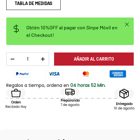
TABLA DE MEDIDAS
Cerrar
Obtén 10%OFF al pagar con Sinpe Móvil en
el Checkout!
Cant.
AÑADIR AL CARRITO
DISMINUIR CANTIDAD
AUMENTAR LA CANTIDAD
Regalos a tiempo, ordena en
04 horas 52 Min.
Preparando
Orden
Entregado
7 de agosto
Recibida Hoy
10 de agosto