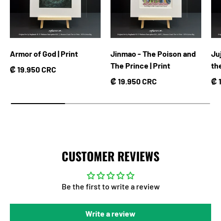
Armor of God | Print
Jinmao - The Poison and
Ju
The Prince | Print
th
Precio normal
₡ 19.950 CRC
Precio normal
Pr
₡ 19.950 CRC
₡ 
CUSTOMER REVIEWS
Be the first to write a review
Write a review