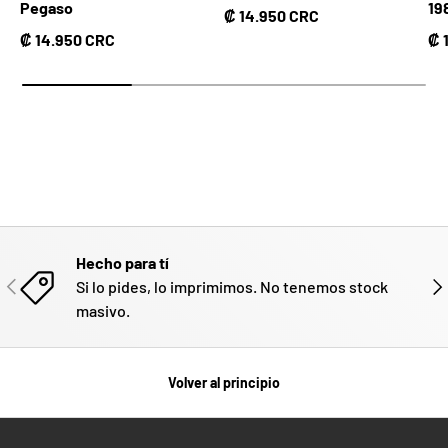
Pegaso
19
Precio normal
₡ 14.950 CRC
Precio normal
Pr
₡ 14.950 CRC
₡ 
Hecho para tí
ANTERIOR
SIG
Si lo pides, lo imprimimos. No tenemos stock
masivo.
Volver al principio