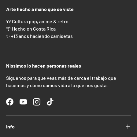
Arte hecho a mano que se viste
👕 Cultura pop, anime & retro
🌴 Hecho en Costa Rica
✨ +13 años haciendo camisetas
Nissimoo lo hacen personas reales
Síguenos para que veas más de cerca el trabajo que
hacemos y cómo damos vida a lo que nos gusta.
Facebook
YouTube
Instagram
TikTok
Info