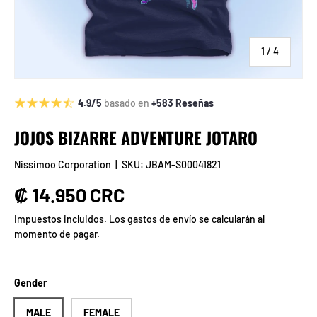
de
1
/
4
4.9/5
basado en
+583 Reseñas
JOJOS BIZARRE ADVENTURE JOTARO
Nissimoo Corporation
|
SKU:
JBAM-S00041821
Precio normal
₡ 14.950 CRC
Impuestos incluidos.
Los gastos de envío
se calcularán al
momento de pagar.
Gender
MALE
FEMALE