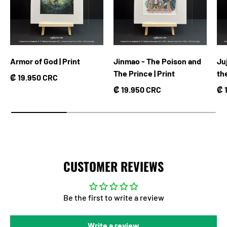
Armor of God | Print
Jinmao - The Poison and
Ju
The Prince | Print
th
Precio normal
₡ 19.950 CRC
Precio normal
Pr
₡ 19.950 CRC
₡ 
CUSTOMER REVIEWS
Be the first to write a review
Write a review