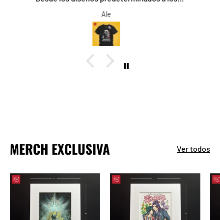
camisetas a mi gusto fue lo mejor, el trato, servicio
onno.sanchez@gmail.com
y rapidez, increíble, recomendado al 1000%
MERCH EXCLUSIVA
Ver todos