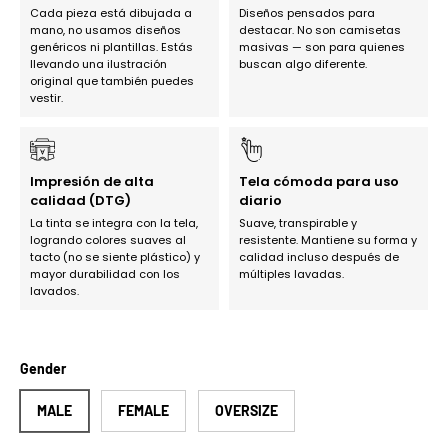
Cada pieza está dibujada a
Diseños pensados para
mano, no usamos diseños
destacar. No son camisetas
genéricos ni plantillas. Estás
masivas — son para quienes
llevando una ilustración
buscan algo diferente.
original que también puedes
vestir.
Impresión de alta
Tela cómoda para uso
calidad (DTG)
diario
La tinta se integra con la tela,
Suave, transpirable y
logrando colores suaves al
resistente. Mantiene su forma y
tacto (no se siente plástico) y
calidad incluso después de
mayor durabilidad con los
múltiples lavadas.
lavados.
Gender
MALE
FEMALE
OVERSIZE