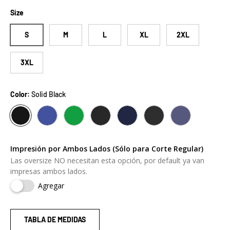
Size
S
M
L
XL
2XL
3XL
Color:
Solid Black
SOLID BLACK
ROYAL BLUE
HEATHER GREEN
CHARCOAL GREY
NAVY
OS BLACK
OS NAVY
Impresión por Ambos Lados (Sólo para Corte Regular)
Las oversize NO necesitan esta opción, por default ya van
impresas ambos lados.
Agregar
TABLA DE MEDIDAS