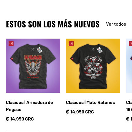
ESTOS SON LOS MÁS NUEVOS
Ver todos
Clásicos | Armadura de
Clásicos | Moto Ratones
Cl
Pegaso
19
Precio normal
₡ 14.950 CRC
Precio normal
Pr
₡ 14.950 CRC
₡ 