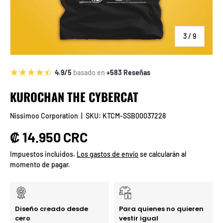
de
3
/
9
4.9/5
basado en
+583 Reseñas
KUROCHAN THE CYBERCAT
Nissimoo Corporation
|
SKU:
KTCM-SSB00037228
Precio normal
₡ 14.950 CRC
Impuestos incluidos.
Los gastos de envío
se calcularán al
momento de pagar.
Diseño creado desde
Para quienes no quieren
cero
vestir igual