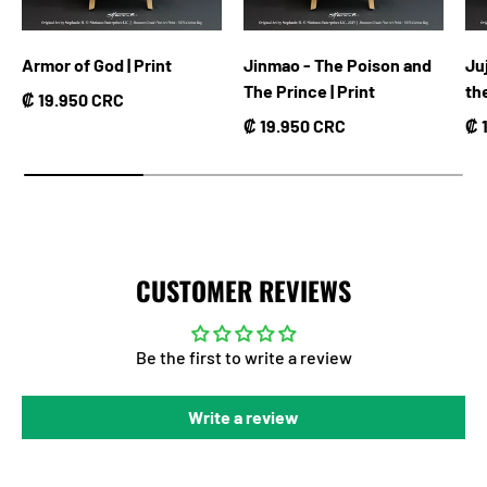
Armor of God | Print
Jinmao - The Poison and
Ju
The Prince | Print
th
Precio normal
₡ 19.950 CRC
Precio normal
Pr
₡ 19.950 CRC
₡ 
CUSTOMER REVIEWS
Be the first to write a review
Write a review