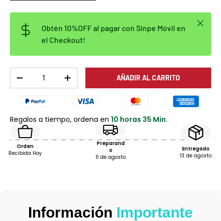
Cerrar
Obtén 10%OFF al pagar con Sinpe Móvil en
el Checkout!
Cant.
AÑADIR AL CARRITO
DISMINUIR CANTIDAD
AUMENTAR LA CANTIDAD
Regalos a tiempo, ordena en
10 horas 35 Min.
Preparand
Orden
Entregado
o
Recibida Hoy
13 de agosto
11 de agosto
Información
Importante