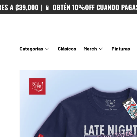
 ₡39,000 | 📱 OBTÉN 10%OFF CUANDO PAGAS CON
IR AL CONTENIDO
Categorías
Clásicos
Merch
Pinturas
IR DIRECTAMENTE A LA INFORMACIÓN DEL PRODUCTO