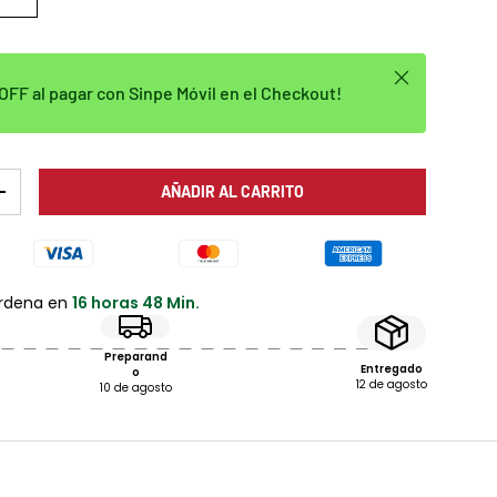
Cerrar
FF al pagar con Sinpe Móvil en el Checkout!
AÑADIR AL CARRITO
AD
AUMENTAR LA CANTIDAD
ordena en
16 horas 48 Min.
Preparand
Entregado
o
12 de agosto
10 de agosto