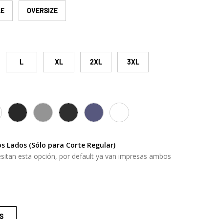
LE
OVERSIZE
ría
 vista de galería
magen 9 en la vista de galería
L
XL
2XL
3XL
ACK
ITE
CHARCOAL GREY
GRAY HEATHER
OS BLACK
OS NAVY
OS WHITE
s Lados (Sólo para Corte Regular)
sitan esta opción, por default ya van impresas ambos
S