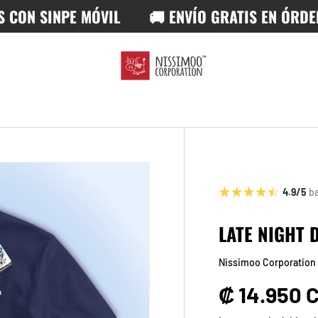
 SINPE MÓVIL
🚚 ENVÍO GRATIS EN ÓRDENES 
4.9/5
b
LATE NIGHT 
Nissimoo Corporation
Precio no
₡ 14.950 