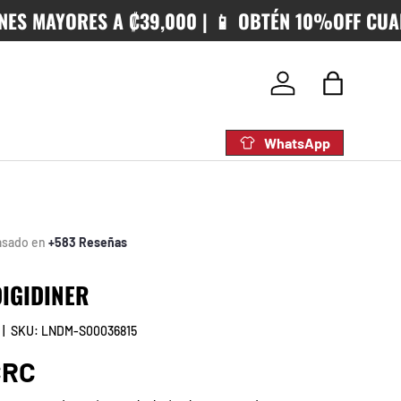
MAYORES A ₡39,000 | 📱 OBTÉN 10%OFF CUANDO 
Iniciar sesión
Bolsa
WhatsApp
asado en
+583 Reseñas
DIGIDINER
|
SKU:
LNDM-S00036815
rmal
CRC