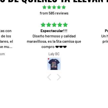
from 585 reviews
tas con
Espectacular!!!
P
 de los
Diseño hermoso y calidad
Un 
ares, el
maravillosa, es la 5ta camisa que
pri
fue muy
compro ❤️❤️❤️
o que
com
Laly BC
ón de una
o fue lo
 rapidez,
l 1000%