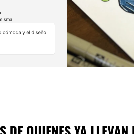
a
 misma
o cómoda y el diseño
 DE QUIENES YA LLEVAN