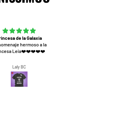
rincesa de la Galaxia
Excelente servicio
homenaje hermoso a la
Muy contenta por la camiset
ncesa Leia❤️❤️❤️❤️❤️
materiales de excelente calida
el diseño hermoso. Una excel
atencion
Laly BC
Rocio