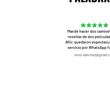
Excelente de principio a fin
Mande hacer dos camise
a calidad de las camisetas es
reseñas de dos películas
impresionante, la atención al
80's; quedaron espectacul
ente es rápida, atenta y amable.
servicio por WhatsApp 
Desde los diseños
profesional, acorde a l
Ale
onno.sanchez@gmail.
predeterminados a los
solicite, la personalizaci
rsonalizados, realmente no hay
de las camisetas a mi gust
ueja alguna. Recomendado al
mejor, el trato, servicio y
100%.
increíble, recomendado a