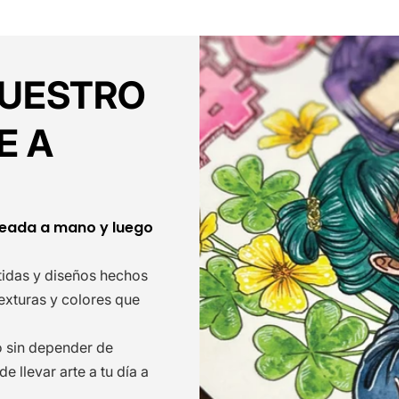
NUESTRO
E A
reada a mano y luego
etidas y diseños hechos
texturas y colores que
o sin depender de
 llevar arte a tu día a