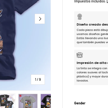
Impuestos incluidos.
SIGUIENTE
Diseño creado des
Cada pieza está dibu
usamos diseños genéric
Estás llevando una ilus
que también puedes ve
Impresión de alta
La tinta se integra con
colores suaves al tact
plástico) y mayor dura
de
1
/
9
lavados.
Gender