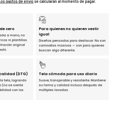
Los gastos de envío
se calcularán al momento de pagar.
de cero
Para quienes no quieren vestir
igual
jada a mano, no
os ni plantillas.
Diseños pensados para destacar. No son
tración original
camisetas masivas — son para quienes
stir.
buscan algo diferente.
 calidad (DTG)
Tela cómoda para uso diario
 la tela, logrando
Suave, transpirable y resistente. Mantiene
o (no se siente
su forma y calidad incluso después de
bilidad con los
múltiples lavadas.