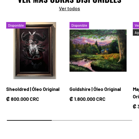
Ver todos
Disponible
Disponible
Ve
Ag
Sheoldred | Óleo Original
Goldshire | Óleo Original
Ma
Or
Precio normal
Precio normal
₡ 800.000 CRC
₡ 1.800.000 CRC
Pr
₡ 