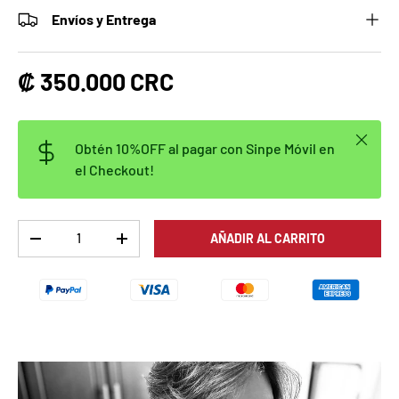
Envíos y Entrega
Precio normal
₡ 350.000 CRC
Cerrar
Obtén 10%OFF al pagar con Sinpe Móvil en
el Checkout!
Cant.
AÑADIR AL CARRITO
DISMINUIR CANTIDAD
AUMENTAR LA CANTIDAD