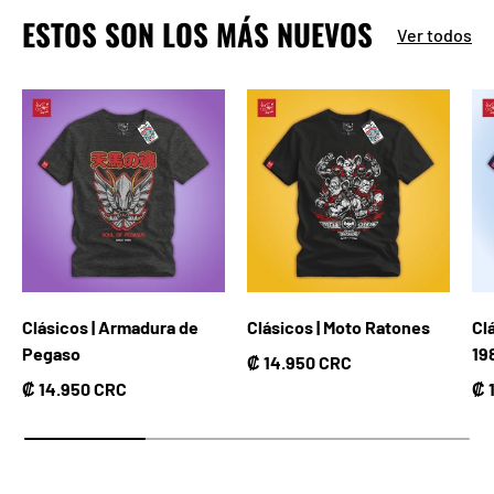
ESTOS SON LOS MÁS NUEVOS
Ver todos
Clásicos | Armadura de
Clásicos | Moto Ratones
Cl
Pegaso
19
Precio normal
₡ 14.950 CRC
Precio normal
Pr
₡ 14.950 CRC
₡ 