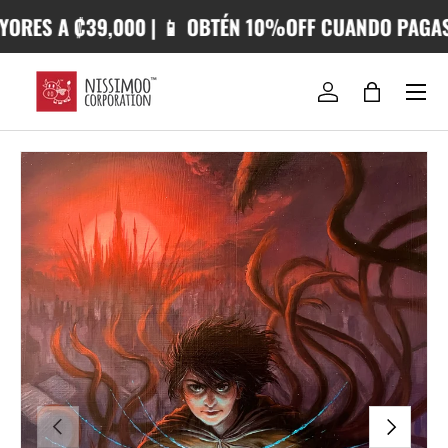
ES A ₡39,000 | 📱 OBTÉN 10%OFF CUANDO PAGAS CO
IR AL CONTENIDO
Iniciar sesión
Bolsa
IR DIRECTAMENTE A LA INFORMACIÓN DEL PRODUCTO
ANTERIOR
SIGUIENTE