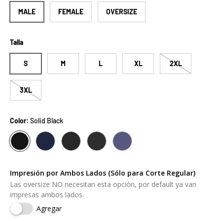
MALE
FEMALE
OVERSIZE
Talla
S
M
L
XL
2XL
3XL
Color:
Solid Black
SOLID BLACK
NAVY
CHARCOAL GREY
OS BLACK
OS NAVY
Impresión por Ambos Lados (Sólo para Corte Regular)
Las oversize NO necesitan esta opción, por default ya van
impresas ambos lados.
Agregar