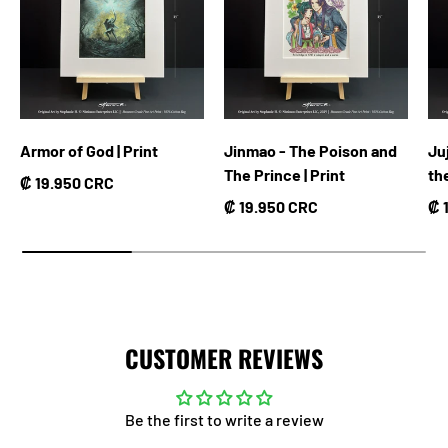
Armor of God | Print
Jinmao - The Poison and
Ju
The Prince | Print
th
Precio normal
₡ 19.950 CRC
Precio normal
Pr
₡ 19.950 CRC
₡ 
CUSTOMER REVIEWS
Be the first to write a review