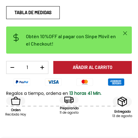
TABLA DE MEDIDAS
Cerrar
Obtén 10%OFF al pagar con Sinpe Móvil en
el Checkout!
Cant.
AÑADIR AL CARRITO
DISMINUIR CANTIDAD
AUMENTAR LA CANTIDAD
Regalos a tiempo, ordena en
13 horas 41 Min.
Preparando
Orden
Entregado
11 de agosto
Recibida Hoy
13 de agosto