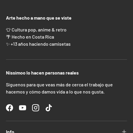
Arte hecho a mano que se viste
👕 Cultura pop, anime & retro
🌴 Hecho en Costa Rica
✨ +13 años haciendo camisetas
Nissimoo lo hacen personas reales
Síguenos para que veas más de cerca el trabajo que
hacemos y cómo damos vida a lo que nos gusta.
Facebook
YouTube
Instagram
TikTok
Info