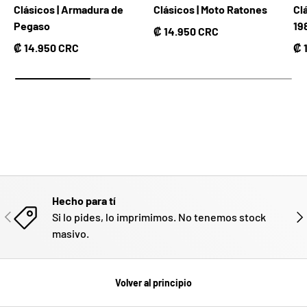
Clásicos | Armadura de
Clásicos | Moto Ratones
Cl
Pegaso
19
Precio normal
₡ 14.950 CRC
Precio normal
Pr
₡ 14.950 CRC
₡ 
Hecho para tí
ANTERIOR
SIG
Si lo pides, lo imprimimos. No tenemos stock
masivo.
Volver al principio