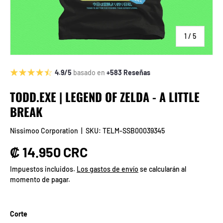
de
1
/
5
4.9/5
basado en
+583 Reseñas
TODD.EXE | LEGEND OF ZELDA - A LITTLE
BREAK
Nissimoo Corporation
|
SKU:
TELM-SSB00039345
Precio normal
₡ 14.950 CRC
Impuestos incluidos.
Los gastos de envío
se calcularán al
momento de pagar.
Corte