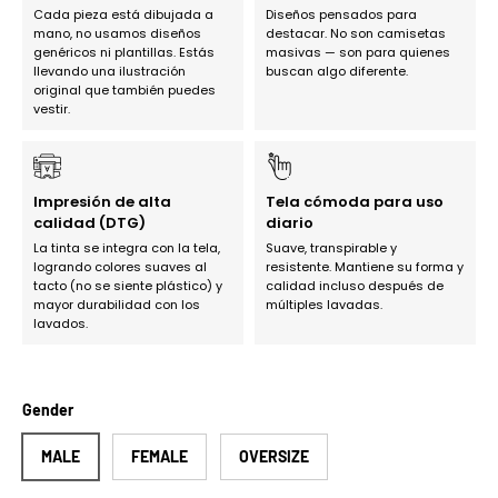
Cada pieza está dibujada a
Diseños pensados para
mano, no usamos diseños
destacar. No son camisetas
genéricos ni plantillas. Estás
masivas — son para quienes
llevando una ilustración
buscan algo diferente.
original que también puedes
vestir.
Impresión de alta
Tela cómoda para uso
calidad (DTG)
diario
La tinta se integra con la tela,
Suave, transpirable y
logrando colores suaves al
resistente. Mantiene su forma y
tacto (no se siente plástico) y
calidad incluso después de
mayor durabilidad con los
múltiples lavadas.
lavados.
Gender
MALE
FEMALE
OVERSIZE