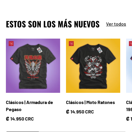
ESTOS SON LOS MÁS NUEVOS
Ver todos
Clásicos | Armadura de
Clásicos | Moto Ratones
Cl
Pegaso
19
Precio normal
₡ 14.950 CRC
Precio normal
Pr
₡ 14.950 CRC
₡ 