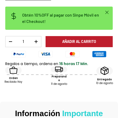
Cerrar
Obtén 10%OFF al pagar con Sinpe Móvil en
el Checkout!
Cant.
AÑADIR AL CARRITO
DISMINUIR CANTIDAD
AUMENTAR LA CANTIDAD
Regalos a tiempo, ordena en
16 horas 17 Min.
Preparand
Orden
Entregado
o
Recibida Hoy
13 de agosto
11 de agosto
Información
Importante