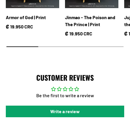
Armor of God | Print
Jinmao - The Poison and
Ju
The Prince | Print
th
Precio normal
₡ 19.950 CRC
Precio normal
Pr
₡ 19.950 CRC
₡ 
CUSTOMER REVIEWS
Be the first to write a review
Write a review