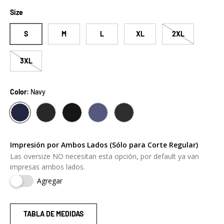
Size
S
M
L
XL
2XL
3XL
Color:
Navy
NAVY
CHARCOAL GREY
SOLID BLACK
OS NAVY
OS BLACK
Impresión por Ambos Lados (Sólo para Corte Regular)
Las oversize NO necesitan esta opción, por default ya van
impresas ambos lados.
Agregar
TABLA DE MEDIDAS