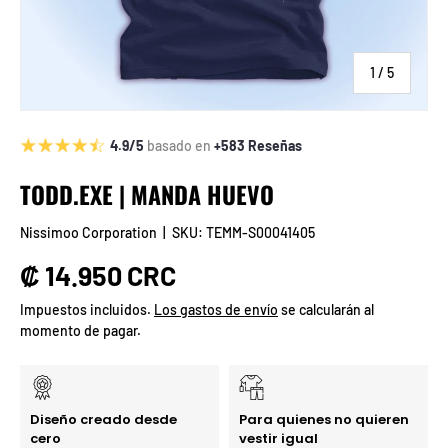
de
1
/
5
4.9/5
basado en
+583 Reseñas
TODD.EXE | MANDA HUEVO
Nissimoo Corporation
|
SKU:
TEMM-S00041405
Precio normal
₡ 14.950 CRC
Impuestos incluidos.
Los gastos de envío
se calcularán al
momento de pagar.
Diseño creado desde
Para quienes no quieren
cero
vestir igual