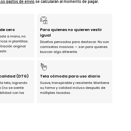
Los gastos de envío
se calcularán al momento de pagar.
de cero
Para quienes no quieren vestir
igual
jada a mano, no
os ni plantillas.
Diseños pensados para destacar. No son
tración original
camisetas masivas — son para quienes
stir.
buscan algo diferente.
 calidad (DTG)
Tela cómoda para uso diario
 la tela, logrando
Suave, transpirable y resistente. Mantiene
o (no se siente
su forma y calidad incluso después de
bilidad con los
múltiples lavadas.