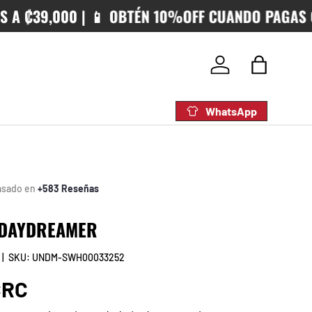
39,000 | 📱 OBTÉN 10%OFF CUANDO PAGAS CON S
Iniciar sesión
Bolsa
WhatsApp
asado en
+583 Reseñas
 DAYDREAMER
|
SKU:
UNDM-SWH00033252
rmal
CRC