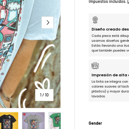
Impuestos incluidos.
SIGUIENTE
Diseño creado des
Cada pieza está dibu
usamos diseños genéric
Estás llevando una ilus
que también puedes ve
Impresión de alta
La tinta se integra con
colores suaves al tact
plástico) y mayor dura
de
1
/
10
lavados.
Gender