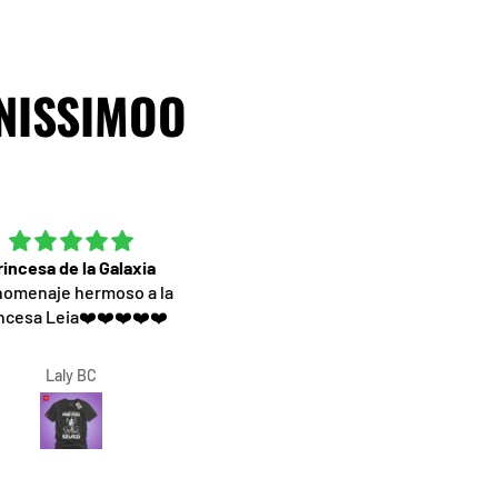
 NISSIMOO
rincesa de la Galaxia
Excelente servicio
homenaje hermoso a la
Muy contenta por la camiset
ncesa Leia❤️❤️❤️❤️❤️
materiales de excelente calida
el diseño hermoso. Una excel
atencion
Laly BC
Rocio