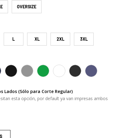
LE
OVERSIZE
ría
 vista de galería
magen 9 en la vista de galería
Cargar imagen 10 en la vista de galería
L
XL
2XL
3XL
 GREY
AVY
SOLID BLACK
GRAY HEATHER
HEATHER GREEN
OS WHITE
OS BLACK
OS NAVY
s Lados (Sólo para Corte Regular)
sitan esta opción, por default ya van impresas ambos
S