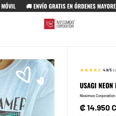
L
🚚 ENVÍO GRATIS EN ÓRDENES MAYORES A ₡
4.9/5
b
USAGI NEON
Nissimoo Corporation
Precio no
₡ 14.950 