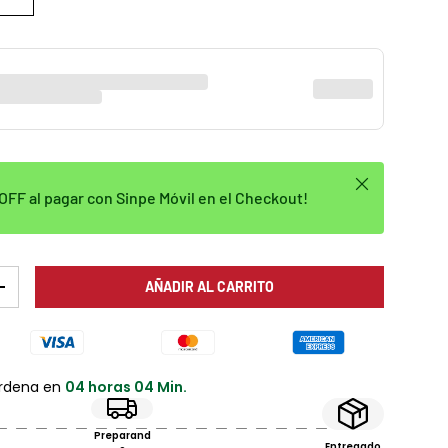
Cerrar
FF al pagar con Sinpe Móvil en el Checkout!
AÑADIR AL CARRITO
AD
AUMENTAR LA CANTIDAD
ordena en
04 horas 04 Min.
Preparand
Entregado