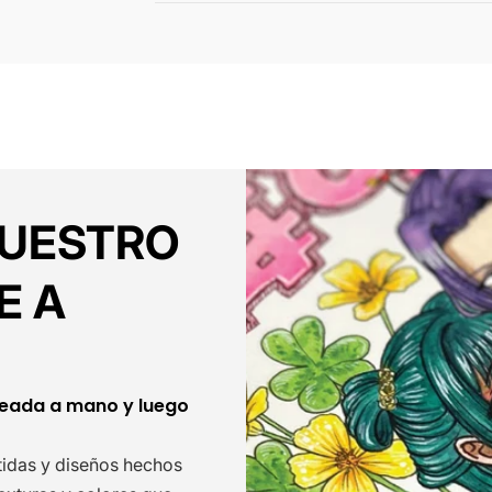
NUESTRO
E A
reada a mano y luego
etidas y diseños hechos