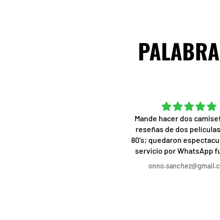
PALABRAS
Excelente de principio a fin
Mande hacer dos camise
a calidad de las camisetas es
reseñas de dos películas
impresionante, la atención al
80's; quedaron espectacul
ente es rápida, atenta y amable.
servicio por WhatsApp 
Desde los diseños
profesional, acorde a l
Ale
onno.sanchez@gmail.
predeterminados a los
solicite, la personalizaci
rsonalizados, realmente no hay
de las camisetas a mi gust
ueja alguna. Recomendado al
mejor, el trato, servicio y
100%.
increíble, recomendado a