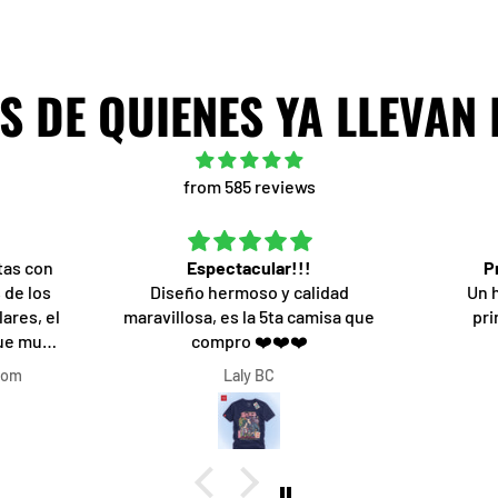
 DE QUIENES YA LLEVAN
from 585 reviews
tas con
Espectacular!!!
P
 de los
Diseño hermoso y calidad
Un 
ares, el
maravillosa, es la 5ta camisa que
pri
fue muy
compro ❤️❤️❤️
o que
com
Laly BC
ón de una
o fue lo
 rapidez,
l 1000%