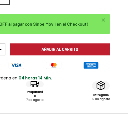
Cerrar
FF al pagar con Sinpe Móvil en el Checkout!
AÑADIR AL CARRITO
AD
AUMENTAR LA CANTIDAD
ordena en
04 horas 14 Min.
Preparand
Entregado
o
10 de agosto
7 de agosto