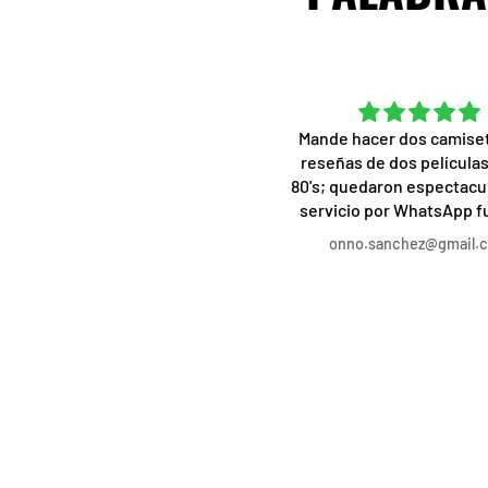
Excelente de principio a fin
Mande hacer dos camise
a calidad de las camisetas es
reseñas de dos películas
impresionante, la atención al
80's; quedaron espectacul
ente es rápida, atenta y amable.
servicio por WhatsApp 
Desde los diseños
profesional, acorde a l
Ale
onno.sanchez@gmail.
predeterminados a los
solicite, la personalizaci
rsonalizados, realmente no hay
de las camisetas a mi gust
ueja alguna. Recomendado al
mejor, el trato, servicio y
100%.
increíble, recomendado a