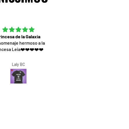
rincesa de la Galaxia
Excelente servicio
homenaje hermoso a la
Muy contenta por la camiset
ncesa Leia❤️❤️❤️❤️❤️
materiales de excelente calida
el diseño hermoso. Una excel
atencion
Laly BC
Rocio