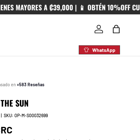
 MAYORES A ₡39,000 | 📱 OBTÉN 10%OFF CUANDO
Iniciar sesión
Bolsa
WhatsApp
asado en
+583 Reseñas
 THE SUN
|
SKU:
OP-M-S00032699
rmal
CRC