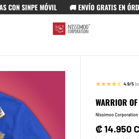
N SINPE MÓVIL
🚚 ENVÍO GRATIS EN ÓRDENES
4.9/5
b
WARRIOR OF
Nissimoo Corporation
Precio no
₡ 14.950 