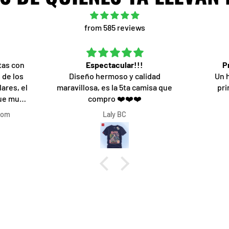
from 585 reviews
tas con
Espectacular!!!
P
 de los
Diseño hermoso y calidad
Un 
ares, el
maravillosa, es la 5ta camisa que
pri
fue muy
compro ❤️❤️❤️
o que
com
Laly BC
ón de una
o fue lo
 rapidez,
l 1000%