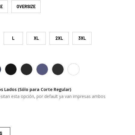
LE
OVERSIZE
ría
 vista de galería
L
XL
2XL
3XL
AVY
SOLID BLACK
CHARCOAL GREY
OS NAVY
OS BLACK
OS WHITE
s Lados (Sólo para Corte Regular)
sitan esta opción, por default ya van impresas ambos
S