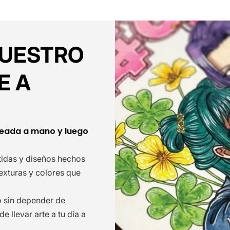
NUESTRO
E A
reada a mano y luego
etidas y diseños hechos
texturas y colores que
o sin depender de
 llevar arte a tu día a