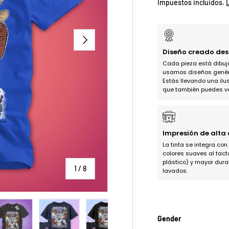
Impuestos incluidos.
SIGUIENTE
Diseño creado des
Cada pieza está dibu
usamos diseños genéric
Estás llevando una ilus
que también puedes ve
Impresión de alta
La tinta se integra con
colores suaves al tact
plástico) y mayor dura
de
1
/
8
lavados.
Gender