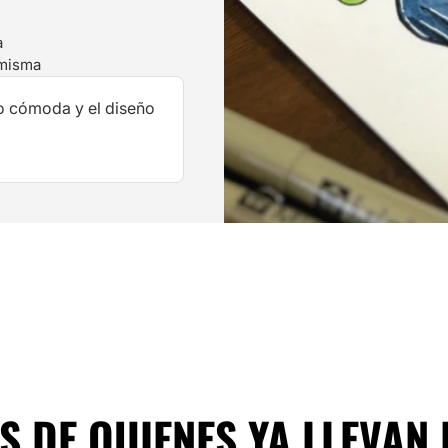
a
 misma
o cómoda y el diseño
 DE QUIENES YA LLEVAN