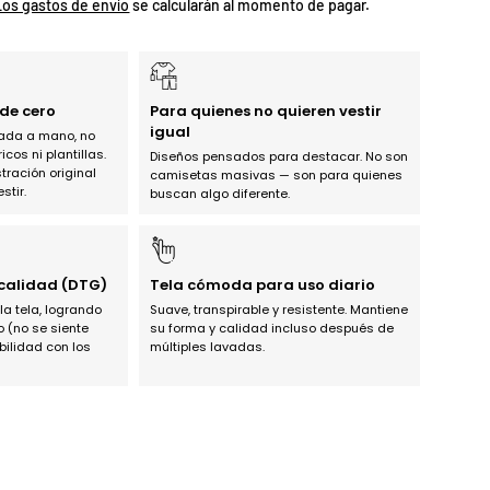
Los gastos de envío
se calcularán al momento de pagar.
de cero
Para quienes no quieren vestir
igual
jada a mano, no
os ni plantillas.
Diseños pensados para destacar. No son
tración original
camisetas masivas — son para quienes
stir.
buscan algo diferente.
 calidad (DTG)
Tela cómoda para uso diario
 la tela, logrando
Suave, transpirable y resistente. Mantiene
o (no se siente
su forma y calidad incluso después de
bilidad con los
múltiples lavadas.