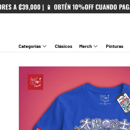
A ₡39,000 | 📱 OBTÉN 10%OFF CUANDO PAGAS CO
IR AL CONTENIDO
Categorías
Clásicos
Merch
Pinturas
IR DIRECTAMENTE A LA INFORMACIÓN DEL PRODUCTO